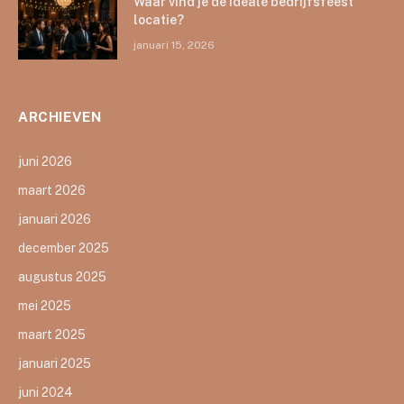
Waar vind je de ideale bedrijfsfeest
locatie?
januari 15, 2026
ARCHIEVEN
juni 2026
maart 2026
januari 2026
december 2025
augustus 2025
mei 2025
maart 2025
januari 2025
juni 2024