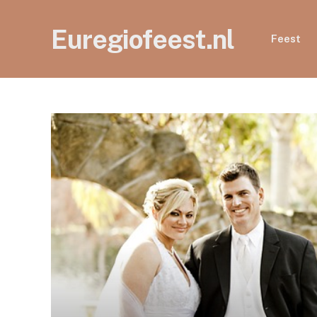
Euregiofeest.nl
Feest