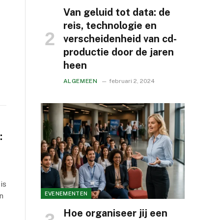
t
Van geluid tot data: de
reis, technologie en
verscheidenheid van cd-
productie door de jaren
heen
ALGEMEEN
februari 2, 2024
:
is
EVENEMENTEN
n
Hoe organiseer jij een