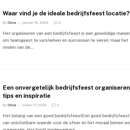
Waar vind je de ideale bedrijfsfeest locatie?
By
Chris
januari 15, 2026
0
Het organiseren van een bedrijfsfeest is een geweldige manie
om teamgeest te versterken en successen te vieren, maar het
vinden van de…
Een onvergetelijk bedrijfsfeest organiseren
tips en inspiratie
By
Chris
maart 17, 2025
0
Het belang van een goed bedrijfsfeestEen goed bedrijfsfeest 
van onschatbare waarde voor de sfeer en het moraal binnen ee
organisatie. Het biedt medewerkers…