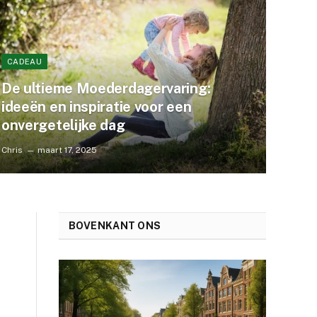
CADEAU
De ultieme Moederdagervaring:
ideeën en inspiratie voor een
onvergetelijke dag
Chris
maart 17, 2025
BOVENKANT ONS